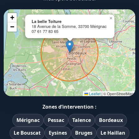
+
×
La belle Toiture
−
18 Avenue de la Somme, 33700 Mérignac
07 61 77 83 65
Leaflet
|
© OpenStreetMap
Zones d’intervention :
Mérignac
Pessac
Talence
Bordeaux
Le Bouscat
Eysines
Bruges
Le Haillan