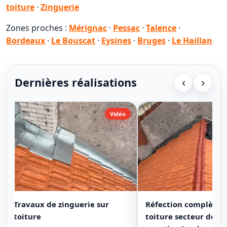
toiture
·
Zinguerie
Zones proches :
Mérignac
·
Pessac
·
Talence
·
Bordeaux
·
Le Bouscat
·
Eysines
·
Bruges
·
Le Haillan
Dernières réalisations
‹
›
Vidéo
Travaux de zinguerie sur
Réfection complète 
toiture
toiture secteur de B