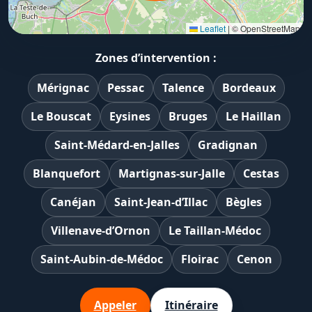
Leaflet
|
© OpenStreetMap
Zones d’intervention :
Mérignac
Pessac
Talence
Bordeaux
Le Bouscat
Eysines
Bruges
Le Haillan
Saint-Médard-en-Jalles
Gradignan
Blanquefort
Martignas-sur-Jalle
Cestas
Canéjan
Saint-Jean-d’Illac
Bègles
Villenave-d’Ornon
Le Taillan-Médoc
Saint-Aubin-de-Médoc
Floirac
Cenon
Appeler
Itinéraire