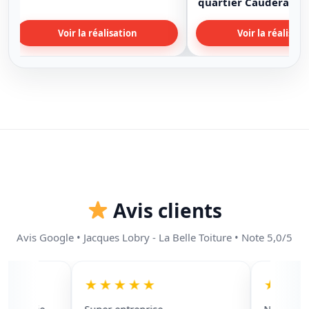
quartier Cauderan
Voir la réalisation
Voir la réalisati
Avis clients
Avis Google • Jacques Lobry - La Belle Toiture • Note 5,0/5
★★★★★
★★★