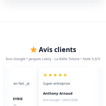
Avis clients
Avis Google • Jacques Lobry - La Belle Toiture • Note 5,0/5
★
★★★★★
★
vail bien fait , je
Super entreprise
Nou
0/100 .
ent
Anthony Arnaud
de 
e LABEYRIE
zin
Avis Google • 24/07/2026
som
5/08/2026