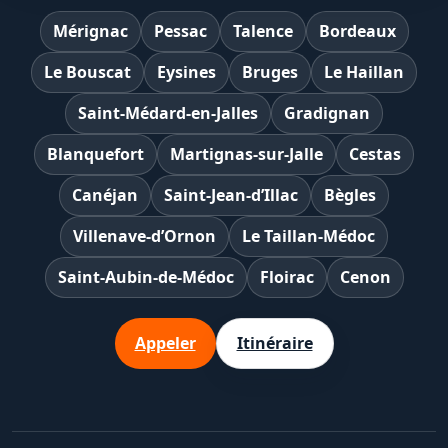
Mérignac
Pessac
Talence
Bordeaux
Le Bouscat
Eysines
Bruges
Le Haillan
Saint-Médard-en-Jalles
Gradignan
Blanquefort
Martignas-sur-Jalle
Cestas
Canéjan
Saint-Jean-d’Illac
Bègles
Villenave-d’Ornon
Le Taillan-Médoc
Saint-Aubin-de-Médoc
Floirac
Cenon
Appeler
Itinéraire