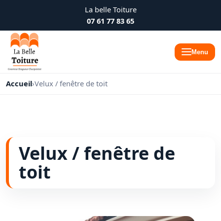
La belle Toiture
07 61 77 83 65
Menu
Accueil
›
Velux / fenêtre de toit
Velux / fenêtre de
toit