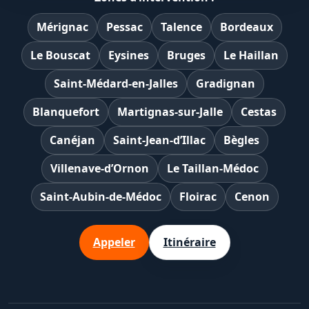
Mérignac
Pessac
Talence
Bordeaux
Le Bouscat
Eysines
Bruges
Le Haillan
Saint-Médard-en-Jalles
Gradignan
Blanquefort
Martignas-sur-Jalle
Cestas
Canéjan
Saint-Jean-d’Illac
Bègles
Villenave-d’Ornon
Le Taillan-Médoc
Saint-Aubin-de-Médoc
Floirac
Cenon
Appeler
Itinéraire