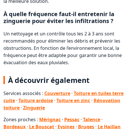
la meilleure solution.
À quelle fréquence faut-il entretenir la
zinguerie pour éviter les infiltrations ?
Un nettoyage et un contrôle tous les 2 à 3 ans sont
recommandés pour éliminer les débris et prévenir les
obstructions. En fonction de l’environnement local, la
fréquence peut être adaptée pour garantir une bonne
évacuation des eaux pluviales.
À découvrir également
Services associés :
Couverture
·
Toiture en tuiles terre
cuite
·
Toiture ardoise
·
Toiture en zinc
·
Rénovation
toiture
·
Zinguerie
Zones proches :
Mérignac
·
Pessac
·
Talence
·
Bordeaux
·
Le Bouscat
·
Eysines
·
Bruges
·
Le Haillan