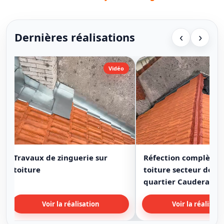
Dernières réalisations
‹
›
Vidéo
Travaux de zinguerie sur
Réfection complète 
toiture
toiture secteur de B
quartier Cauderan
Voir la réalisation
Voir la réalisati