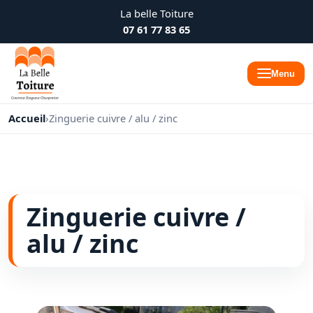
La belle Toiture
07 61 77 83 65
Menu
Accueil
›
Zinguerie cuivre / alu / zinc
Zinguerie cuivre /
alu / zinc