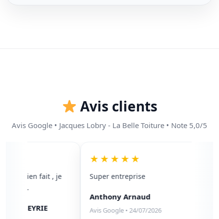
Avis clients
Avis Google • Jacques Lobry - La Belle Toiture • Note 5,0/5
★
★★★★★
★
vail bien fait , je
Super entreprise
Nou
0/100 .
ent
Anthony Arnaud
de 
e LABEYRIE
zin
Avis Google • 24/07/2026