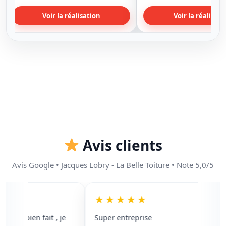
Voir la réalisation
Voir la réalisati
Avis clients
Avis Google • Jacques Lobry - La Belle Toiture • Note 5,0/5
★
★★★★★
avail bien fait , je
Super entreprise
No