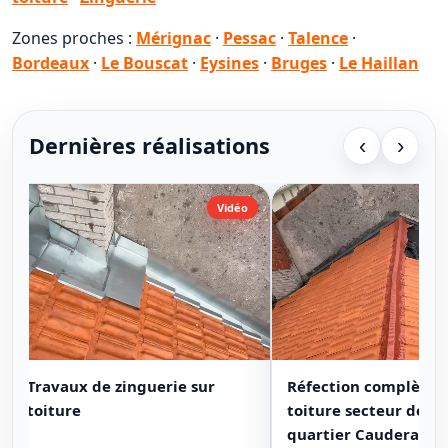
Zones proches :
Mérignac
·
Pessac
·
Talence
·
Bordeaux
·
Le Bouscat
·
Eysines
·
Bruges
·
Le Haillan
Dernières réalisations
‹
›
Vidéo
Travaux de zinguerie sur
Réfection complète 
toiture
toiture secteur de B
quartier Cauderan