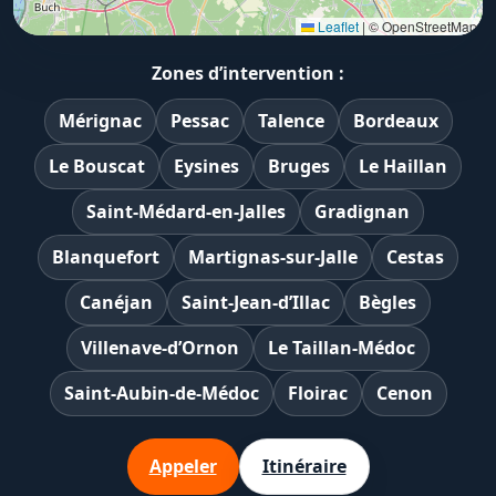
Leaflet
|
© OpenStreetMap
Zones d’intervention :
Mérignac
Pessac
Talence
Bordeaux
Le Bouscat
Eysines
Bruges
Le Haillan
Saint-Médard-en-Jalles
Gradignan
Blanquefort
Martignas-sur-Jalle
Cestas
Canéjan
Saint-Jean-d’Illac
Bègles
Villenave-d’Ornon
Le Taillan-Médoc
Saint-Aubin-de-Médoc
Floirac
Cenon
Appeler
Itinéraire