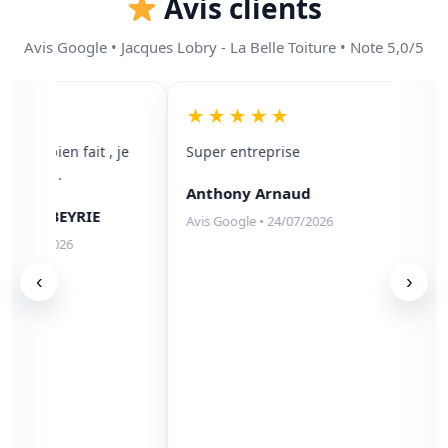
Avis clients
Avis Google • Jacques Lobry - La Belle Toiture • Note 5,0/5
★
★★★★★
avail bien fait , je
Super entreprise
No
00/100 .
en
Anthony Arnaud
de
ne LABEYRIE
zi
Avis Google • 24/07/2026
so
05/08/2026
In
‹
›
so
pr
on
le
du
Xa