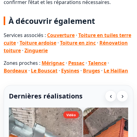
confirmer l’état et les réparations nécessaires.
À découvrir également
Services associés :
Couverture
·
Toiture en tuiles terre
cuite
·
Toiture ardoise
·
Toiture en zinc
·
Rénovation
toiture
·
Zinguerie
Zones proches :
Mérignac
·
Pessac
·
Talence
·
Bordeaux
·
Le Bouscat
·
Eysines
·
Bruges
·
Le Haillan
Dernières réalisations
‹
›
Vidéo