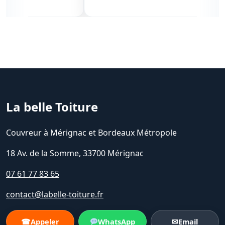
Av
La belle Toiture
Couvreur à Mérignac et Bordeaux Métropole
18 Av. de la Somme, 33700 Mérignac
07 61 77 83 65
contact@labelle-toiture.fr
☎
Appeler
WhatsApp
✉
Email