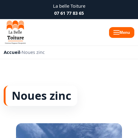
La belle Toiture
07 61 77 83 65
Menu
Accueil
›
Noues zinc
Noues zinc