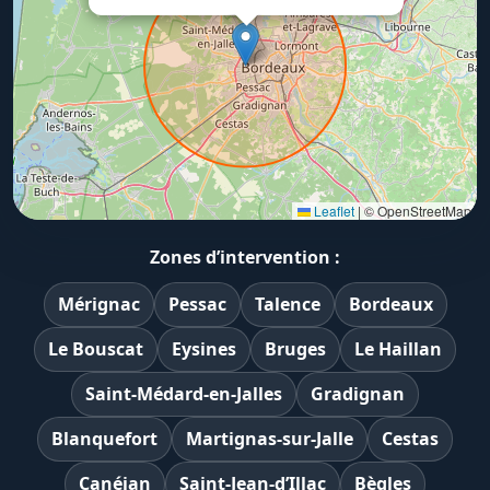
Leaflet
|
© OpenStreetMap
Zones d’intervention :
Mérignac
Pessac
Talence
Bordeaux
Le Bouscat
Eysines
Bruges
Le Haillan
Saint-Médard-en-Jalles
Gradignan
Blanquefort
Martignas-sur-Jalle
Cestas
Canéjan
Saint-Jean-d’Illac
Bègles