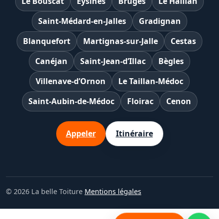
Le Bouscat
Eysines
Bruges
Le Haillan
Saint-Médard-en-Jalles
Gradignan
Blanquefort
Martignas-sur-Jalle
Cestas
Canéjan
Saint-Jean-d’Illac
Bègles
Villenave-d’Ornon
Le Taillan-Médoc
Saint-Aubin-de-Médoc
Floirac
Cenon
Appeler
Itinéraire
© 2026 La belle Toiture
Mentions légales