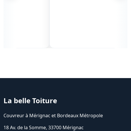
on
le
du
Xa
Av
La belle Toiture
Couvreur à Mérignac et Bordeaux Métropole
18 Av. de la Somme, 33700 Mérignac