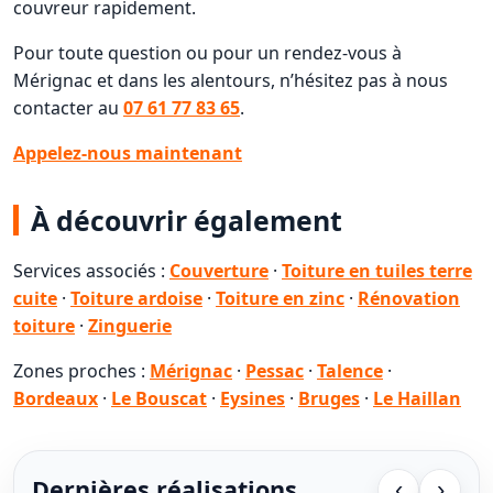
couvreur rapidement.
Pour toute question ou pour un rendez-vous à
Mérignac et dans les alentours, n’hésitez pas à nous
contacter au
07 61 77 83 65
.
Appelez-nous maintenant
À découvrir également
Services associés :
Couverture
·
Toiture en tuiles terre
cuite
·
Toiture ardoise
·
Toiture en zinc
·
Rénovation
toiture
·
Zinguerie
Zones proches :
Mérignac
·
Pessac
·
Talence
·
Bordeaux
·
Le Bouscat
·
Eysines
·
Bruges
·
Le Haillan
Dernières réalisations
‹
›