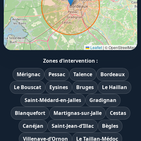
Leaflet
|
© OpenStreetMap
Zones d’intervention :
Mérignac
Pessac
Talence
Bordeaux
Le Bouscat
Eysines
Bruges
Le Haillan
Saint-Médard-en-Jalles
Gradignan
Blanquefort
Martignas-sur-Jalle
Cestas
Canéjan
Saint-Jean-d’Illac
Bègles
Villenave-d’Ornon
Le Taillan-Médoc