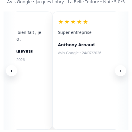
Avis Google • Jacques Lobry - La Belle Toiture • Note 5,0/5
★★
★★★★★
 travail bien fait , je
Super entreprise
 100/100 .
Anthony Arnaud
lene LABEYRIE
Avis Google • 24/07/2026
• 05/08/2026
‹
›