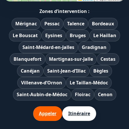
Zones d’intervention :
Mérignac
Pessac
Talence
Bordeaux
Le Bouscat
Eysines
Bruges
Le Haillan
Saint-Médard-en-Jalles
Gradignan
Blanquefort
Martignas-sur-Jalle
Cestas
Canéjan
Saint-Jean-d’Illac
Bègles
Villenave-d’Ornon
Le Taillan-Médoc
Saint-Aubin-de-Médoc
Floirac
Cenon
Appeler
Itinéraire