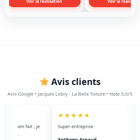
Voir la réalisation
Voir la réalisati
Avis clients
Avis Google • Jacques Lobry - La Belle Toiture • Note 5,0/5
★
★★★★★
avail bien fait , je
Super entreprise
No
0/100 .
en
Anthony Arnaud