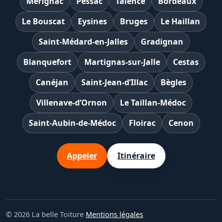
Mérignac
Pessac
Talence
Bordeaux
Le Bouscat
Eysines
Bruges
Le Haillan
Saint-Médard-en-Jalles
Gradignan
Blanquefort
Martignas-sur-Jalle
Cestas
Canéjan
Saint-Jean-d’Illac
Bègles
Villenave-d’Ornon
Le Taillan-Médoc
Saint-Aubin-de-Médoc
Floirac
Cenon
Appeler
Itinéraire
© 2026 La belle Toiture
Mentions légales