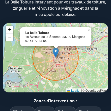
La Belle Toiture intervient pour vos travaux de toiture,
zinguerie et rénovation à Mérignac et dans la
métropole bordelaise.
+
×
La belle Toiture
−
18 Avenue de la Somme, 33700 Mérignac
07 61 77 83 65
Leaflet
|
© OpenStreetMap
Zones d’intervention :